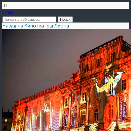
Изола
Назад на Кинотеатры Лиона