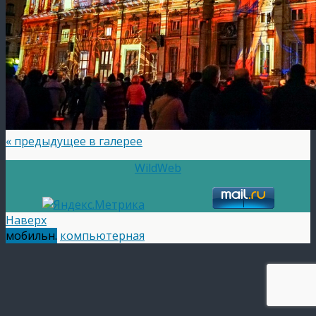
« предыдущее в галерее
WildWeb
Наверх
мобильн.
компьютерная