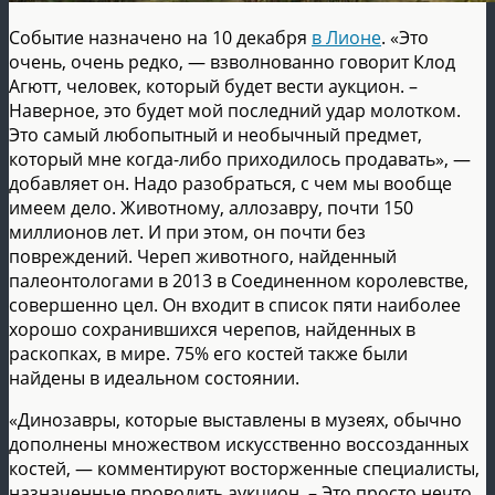
Событие назначено на 10 декабря
в Лионе
. «Это
очень, очень редко, — взволнованно говорит Клод
Агютт, человек, который будет вести аукцион. –
Наверное, это будет мой последний удар молотком.
Это самый любопытный и необычный предмет,
который мне когда-либо приходилось продавать», —
добавляет он. Надо разобраться, с чем мы вообще
имеем дело. Животному, аллозавру, почти 150
миллионов лет. И при этом, он почти без
повреждений. Череп животного, найденный
палеонтологами в 2013 в Соединенном королевстве,
совершенно цел. Он входит в список пяти наиболее
хорошо сохранившихся черепов, найденных в
раскопках, в мире. 75% его костей также были
найдены в идеальном состоянии.
«Динозавры, которые выставлены в музеях, обычно
дополнены множеством искусственно воссозданных
костей, — комментируют восторженные специалисты,
назначенные проводить аукцион. – Это просто нечто