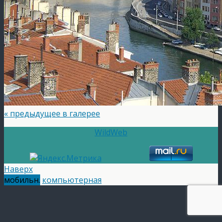
« предыдущее в галерее
WildWeb
Наверх
мобильн.
компьютерная