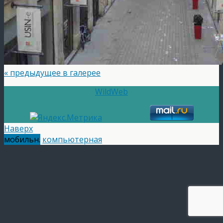
« предыдущее в галерее
WildWeb
Наверх
мобильн.
компьютерная