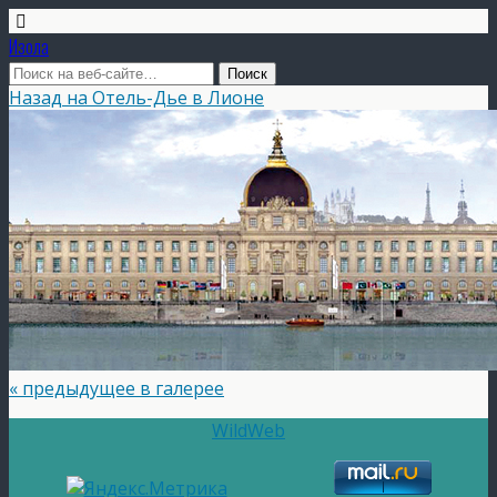
Изола
Назад на Отель-Дье в Лионе
« предыдущее в галерее
WildWeb