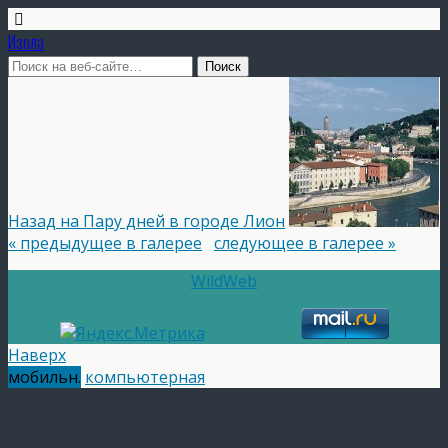
Изола
Назад на Пару дней в городе Лион
« предыдущее в галерее
следующее в галерее »
WildWeb
Наверх
мобильн.
компьютерная