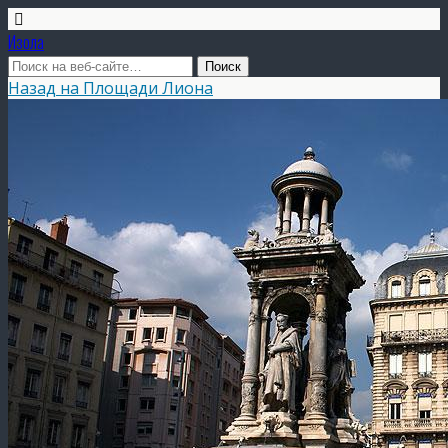
Изола
Назад на Площади Лиона