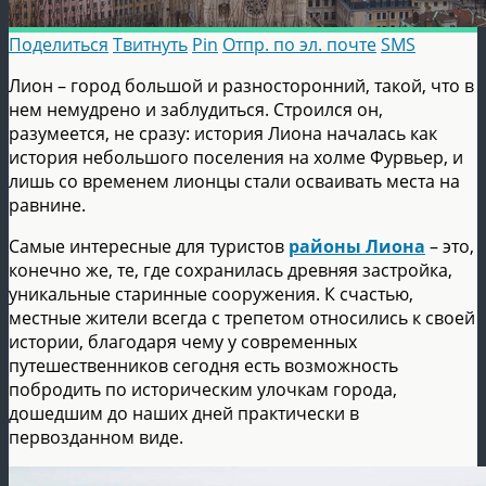
Поделиться
Твитнуть
Pin
Отпр. по эл. почте
SMS
Лион – город большой и разносторонний, такой, что в
нем немудрено и заблудиться. Строился он,
разумеется, не сразу: история Лиона началась как
история небольшого поселения на холме Фурвьер, и
лишь со временем лионцы стали осваивать места на
равнине.
Самые интересные для туристов
районы Лиона
– это,
конечно же, те, где сохранилась древняя застройка,
уникальные старинные сооружения. К счастью,
местные жители всегда с трепетом относились к своей
истории, благодаря чему у современных
путешественников сегодня есть возможность
побродить по историческим улочкам города,
дошедшим до наших дней практически в
первозданном виде.