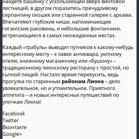
найдете башенку с ускользающей вверх винтовой
лестницей, в другом поразитесь причудливому
серпантину окошек или старинной галерее с арками.
Впечатляют глубокие ниши, напоминающие
гигантские раковины, и небольшие фонтанчики,
встречающиеся в самых неожиданных местах.
Каждый «трабуль» выводит путников к какому-нибудь
интересному месту – к лавке антиквара, уютному
отелю, книжному магазинчику или «бушону» –
традиционному лионскому ресторану с простой, но
сытной пищей. Настало время перекусить, ведь
прогулка по старинным
районам Лиона
– дело
увлекательное, но и утомительное. Приятного
аппетита – и новых интересных путешествий по
улочкам Лиона!
Facebook
Twitter
Вконтакте
Google+