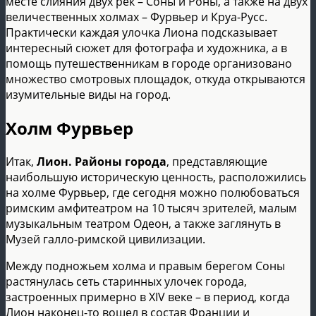
месте слияния двух рек – Соны и Роны, а также на двух
величественных холмах – Фурвьер и Круа-Русс.
Практически каждая улочка Лиона подсказывает
интересный сюжет для фотографа и художника, а в
помощь путешественникам в городе организовано
множество смотровых площадок, откуда открываются
изумительные виды на город.
Холм Фурвьер
Итак,
Лион. Районы города
, представляющие
наибольшую историческую ценность, расположились
на холме Фурвьер, где сегодня можно полюбоваться
римским амфитеатром на 10 тысяч зрителей, малым
музыкальным театром Одеон, а также заглянуть в
Музей галло-римской цивилизации.
Между подножьем холма и правым берегом Соны
растянулась сеть старинных улочек города,
застроенных примерно в XIV веке – в период, когда
Лион наконец-то вошел в состав Франции и